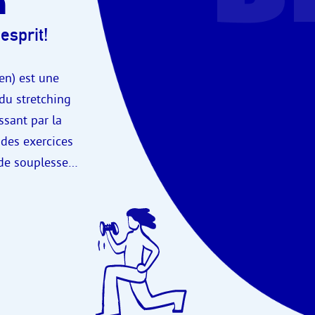
n
'esprit!
en) est une
 du stretching
ssant par la
 des exercices
 de souplesse…