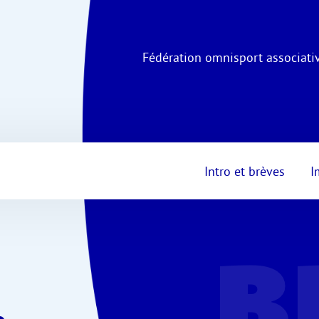
Fédération omnisport associativ
Intro et brèves
I