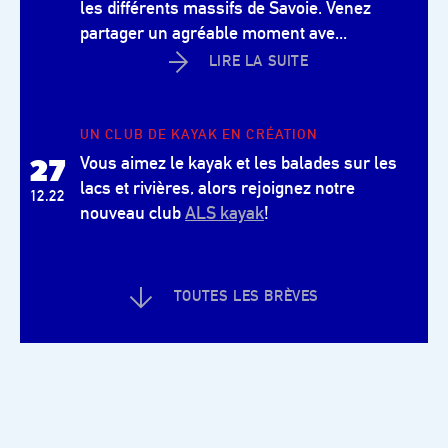
les différents massifs de Savoie. Venez
partager un agréable moment ave...
LIRE LA SUITE
UN CLUB DE KAYAK EN CRÉATION
27
Vous aimez le kayak et les balades sur les
lacs et rivières, alors rejoignez notre
12.22
nouveau club
ALS kayak
!
TOUTES LES BRÈVES