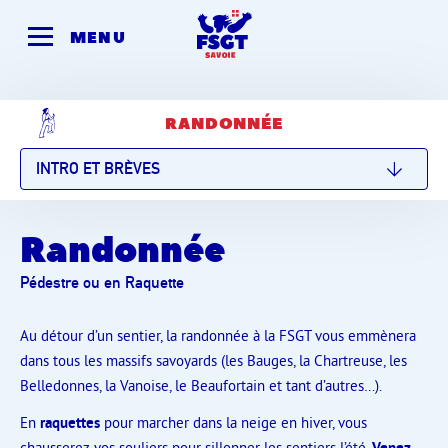
Skip
to
MENU
content
RANDONNÉE
INTRO ET BRÈVES
Randonnée
Pédestre ou en Raquette
Au détour d’un sentier, la randonnée à la FSGT vous emmènera
dans tous les massifs savoyards (les Bauges, la Chartreuse, les
Belledonnes, la Vanoise, le Beaufortain et tant d’autres…).
En
raquettes
pour marcher dans la neige en hiver, vous
chausserez vos souliers pour sillonner les sentiers l’été.
Venez