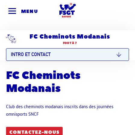
Skip
to
MENU
content
FC Cheminots Modanais
FOOT À 7
INTRO ET CONTACT
FC Cheminots
Modanais
Club des cheminots modanais inscrits dans des journées
omnisports SNCF
CONTACTEZ-NOUS