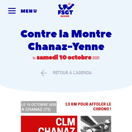
Skip
to
MENU
content
Contre la Montre
Chanaz-Yenne
samedi 10
octobre
le
2020
RETOUR À L’AGENDA