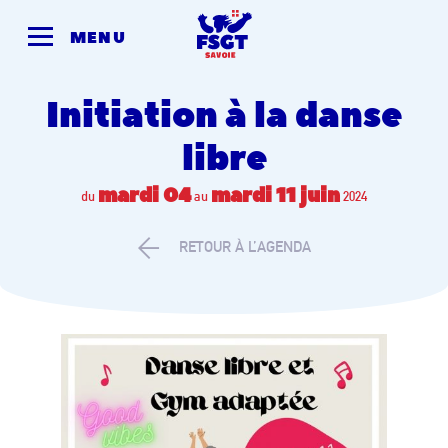
Skip
to
MENU
content
Initiation à la danse
libre
mardi 04
mardi 11 juin
du
au
2024
RETOUR À L’AGENDA