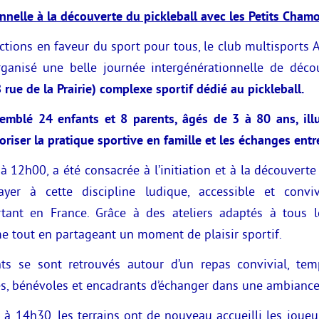
nnelle à la découverte du pickleball avec les Petits Chamo
ctions en faveur du sport pour tous, le club multisports 
organisé une belle journée intergénérationnelle de déco
rue de la Prairie) complexe sportif dédié au pickleball.
semblé 24 enfants et 8 parents, âgés de 3 à 80 ans, illu
oriser la pratique sportive en famille et les échanges entr
 12h00, a été consacrée à l’initiation et à la découverte d
yer à cette discipline ludique, accessible et convi
ant en France. Grâce à des ateliers adaptés à tous 
e tout en partageant un moment de plaisir sportif.
nts se sont retrouvés autour d’un repas convivial, te
es, bénévoles et encadrants d’échanger dans une ambiance
 à 14h30, les terrains ont de nouveau accueilli les joue