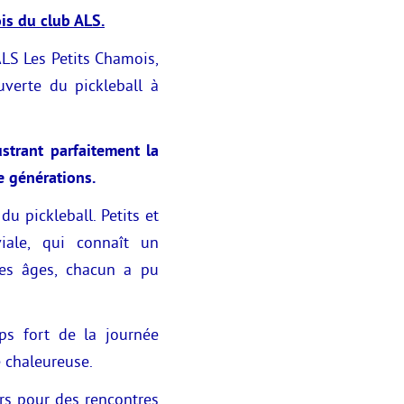
is du club ALS.
ALS Les Petits Chamois,
uverte du pickleball à
strant parfaitement la
e générations.
u pickleball. Petits et
viale, qui connaît un
les âges, chacun a pu
mps fort de la journée
 chaleureuse.
urs pour des rencontres