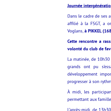
Journée intergénératio
Dans le cadre de ses a
affilié à la FSGT, a 
Voglans,
à PIKKEL (168 
Cette rencontre a ras
volonté du club de fav
La matinée, de 10h30 à
grands ont pu s’essa
développement import
progresser à son rythm
À midi, les participa
permettant aux famill
L’après-midi, de 13h30