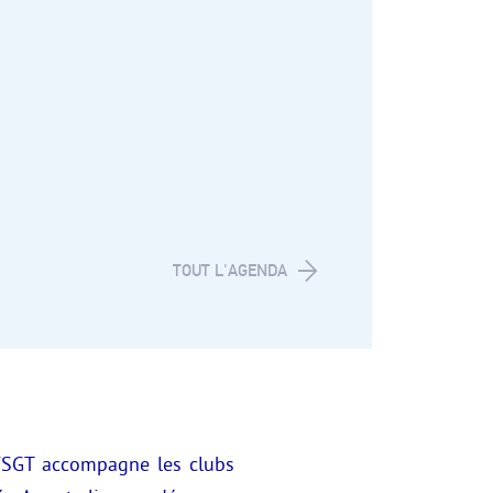
font v
TOUT L'AGENDA
FSGT accompagne les clubs