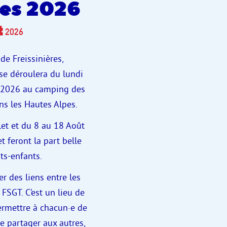
res 2026
t
2026
e Freissinières,
 se déroulera du lundi
 2026 au camping des
ns les Hautes Alpes.
let et du 8 au 18 Août
t feront la part belle
ts-enfants.
r des liens entre les
 FSGT. C’est un lieu de
ermettre à chacun·e de
ire partager aux autres,