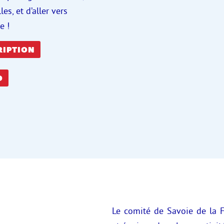
es, et d’aller vers
e !
RIPTION
O
Le comité de Savoie de la 