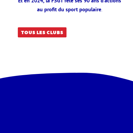
Et en 2024, la FSGT fête ses 90 ans d’actions
au profit du sport populaire
.
TOUS LES CLUBS