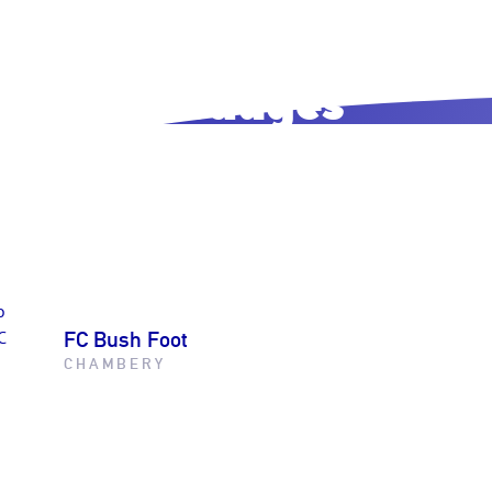
Canyon autogéré
dans les Bauges
2026
2.07.2026
VOIR LES PHOTOS
FC Bush Foot
CHAMBERY