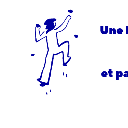
Une 
et p