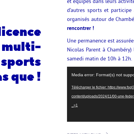
et équipes dans leurs activit
d’autres sports et partici
organisés autour de Chambé
licence
rencontrer !
Une permanence est assurée 
multi-
Nicolas Parent à Chambéry) 
sports
samedi matin de 10h à 12h.
Lecteur
as que !
Media error: Format(s) not suppo
vidéo
Télécharger le fichier: https://www.fsg
content/uploads/2024/11/00-une-federa
_=1