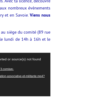
és. Avec ta licence, découvre
pe aux nombreux évènements
ry et en Savoie.
Viens nous
au siège du comité (89 rue
le lundi de 14h à 16h et le
rted or source(s) not found
t73.com/wp-
tion-associative-et-militante.mp4?
Rassemblement